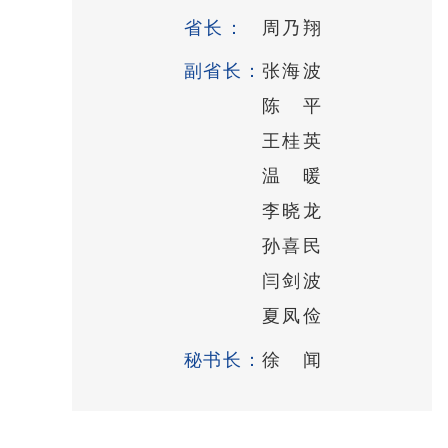
省长：
周乃翔
副省长：
张海波
陈 平
王桂英
温 暖
李晓龙
孙喜民
闫剑波
夏凤俭
秘书长：
徐 闻